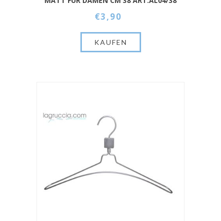
MATT FÜR DAMEN CM 38 ART.AL04/38
€3,90