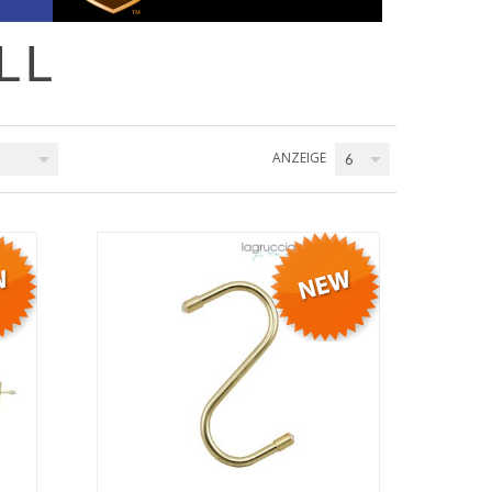
LL
ANZEIGE
6
QUICK VIEW