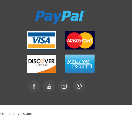
e damit einverstanden.
Designed by
e-direct.it
Powered by
nopCommerce