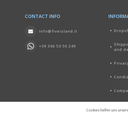
CONTACT INFO
INFORM
Drops
Info@fiveisland.it
Shippi
+39 366 50 50 249
and de
Privac
Condiz
Comp
Cookies helfen uns unsere
Copyright © 2026 lagruccia.com. Alle Rechte vorbehalten.