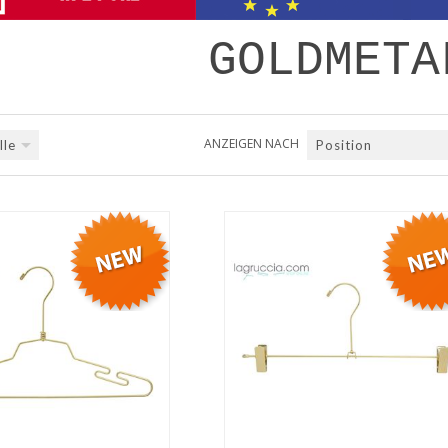
GOLDMETA
ANZEIGEN NACH
lle
Position
QUICK VIEW