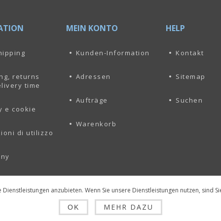
ATION
MEIN KONTO
HELP
hipping
Kunden-Information
Kontakt
ng, returns
Adressen
Sitemap
livery time
Aufträge
Suchen
y e cookie
Warenkorb
ioni di utilizzo
any
 Dienstleistungen anzubieten. Wenn Sie unsere Dienstleistungen nutzen, sind Si
MEHR DAZU
OK