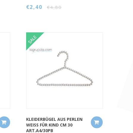
€2,40
€4,80
QUICK VIEW
KLEIDERBÜGEL AUS PERLEN
WEISS FÜR KIND CM 30
ART.A4/30PB