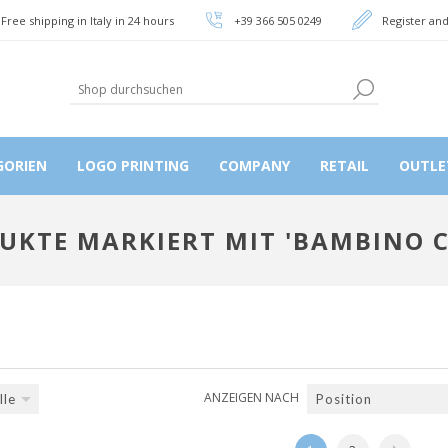
Free shipping in Italy in 24 hours
+39 366 505 0249
Register and
GORIEN
LOGO PRINTING
COMPANY
RETAIL
OUTLE
UKTE MARKIERT MIT 'BAMBINO C
ANZEIGEN NACH
lle
Position