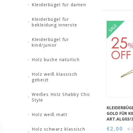
Nächste
Kleiderbügel für damen
Kleiderbügel für
bekleidung innerste
Kleiderbügel für
kind/junior
QUICK VIEW
Holz buche natürlich
Holz weiß klassisch
gebeizt
Weißes Holz Shabby Chic
Style
KLEIDERBÜG
GOLD FÜR KI
Holz weiß matt
ART.ALG03/
€2,00
€
Holz schwarz klassisch