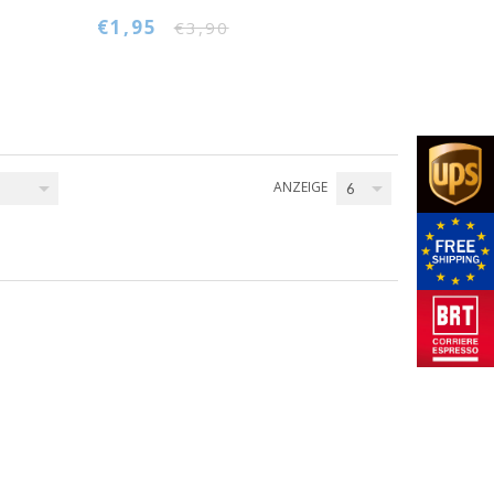
€1,95
€3,90
ANZEIGE
6