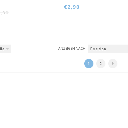
T
€2,90
3,90
ANZEIGEN NACH
lle
Position
1
2