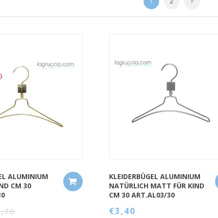
1
2
QUICK VIEW
EL ALUMINIUM
KLEIDERBÜGEL ALUMINIUM
ND CM 30
NATÜRLICH MATT FÜR KIND
30
CM 30 ART.AL03/30
€3,40
2,70