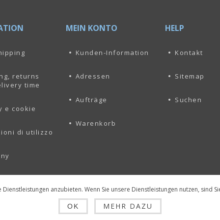
ATION
MEIN KONTO
HELP
hipping
Kunden-Information
Kontakt
ng, returns
Adressen
Sitemap
livery time
Aufträge
Suchen
y e cookie
Warenkorb
ioni di utilizzo
any
 Dienstleistungen anzubieten. Wenn Sie unsere Dienstleistungen nutzen, sind Si
MEHR DAZU
OK