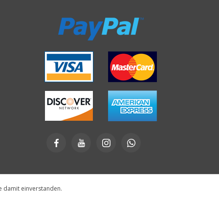
e damit einverstanden.
Designed by
e-direct.it
Powered by
nopCommerce