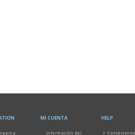
ATION
MI CUENTA
HELP
hipping
Información del
Contácteno