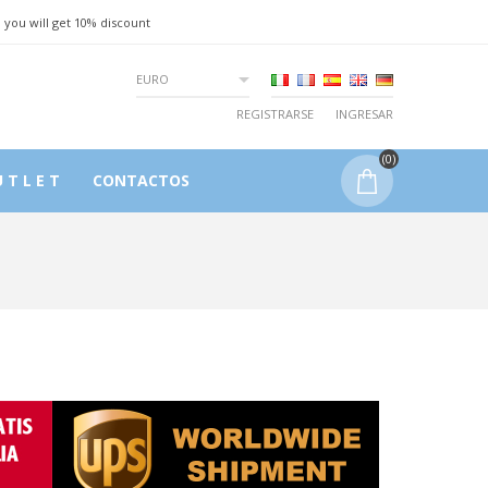
 you will get 10% discount
EURO
REGISTRARSE
INGRESAR
(0)
 T L E T
CONTACTOS