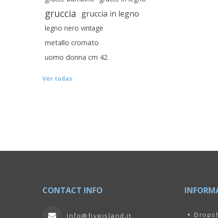
gruccia
gruccia in legno
legno nero vintage
metallo cromato
uomo donna cm 42
Ver todas
CONTACT INFO
INFORM
Drops
Info@fiveisland.it