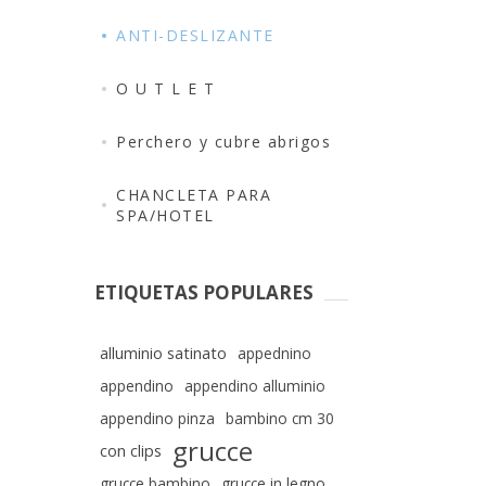
ANTI-DESLIZANTE
O U T L E T
Perchero y cubre abrigos
CHANCLETA PARA
SPA/HOTEL
ETIQUETAS POPULARES
alluminio satinato
appednino
appendino
appendino alluminio
appendino pinza
bambino cm 30
grucce
con clips
grucce bambino
grucce in legno