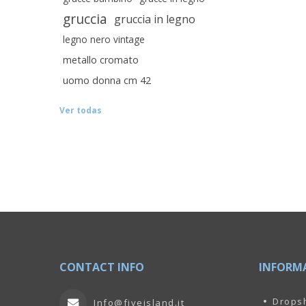
gruccia
gruccia in legno
legno nero vintage
metallo cromato
uomo donna cm 42
Ver todas
CONTACT INFO
INFORM
Drops
Info@fiveisland.it