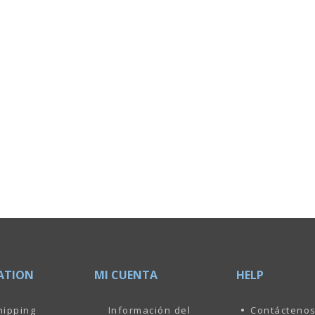
ATION
MI CUENTA
HELP
hipping
Información del
Contácteno