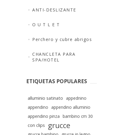
ANTI-DESLIZANTE
O U T L E T
Perchero y cubre abrigos
CHANCLETA PARA
SPA/HOTEL
ETIQUETAS POPULARES
alluminio satinato
appednino
appendino
appendino alluminio
appendino pinza
bambino cm 30
grucce
con clips
grucce bambino
grucce in legno