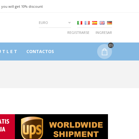
 you will get 10% discount
EURO
REGISTRARSE
INGRESAR
(0)
 T L E T
CONTACTOS