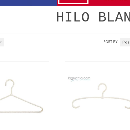
HILO BLA
SORT BY
Pos
QUICK VIEW