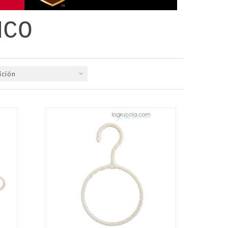
NCO
ición
QUICK VIEW