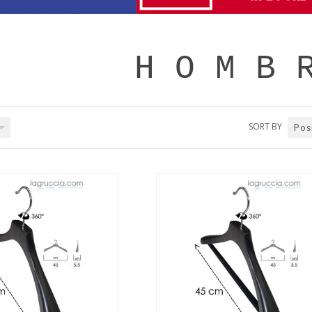
H O M B 
SORT BY
Pos
QUICK VIEW