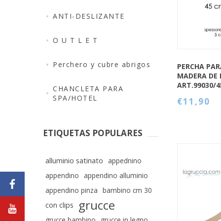
ANTI-DESLIZANTE
O U T L E T
Perchero y cubre abrigos
PERCHA PAR
MADERA DE 
ART.99030/
CHANCLETA PARA
SPA/HOTEL
€11,90
ETIQUETAS POPULARES
alluminio satinato
appednino
appendino
appendino alluminio
appendino pinza
bambino cm 30
grucce
QUICK VIEW
con clips
grucce bambino
grucce in legno