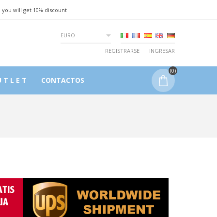
 you will get 10% discount
EURO
REGISTRARSE
INGRESAR
(0)
 T L E T
CONTACTOS