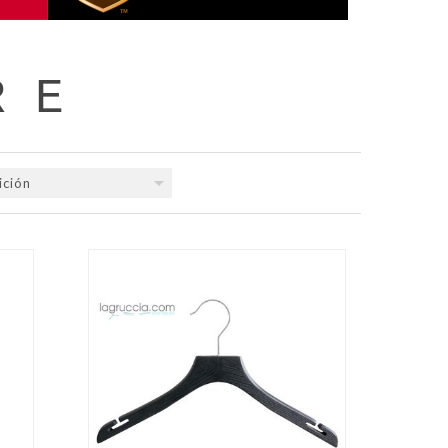
R E
ición
QUICK VIEW