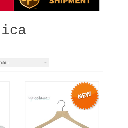
sica
ición
QUICK VIEW