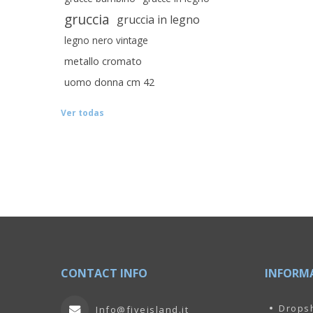
gruccia
gruccia in legno
legno nero vintage
metallo cromato
uomo donna cm 42
Ver todas
CONTACT INFO
INFORM
Drops
Info@fiveisland.it