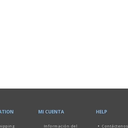
ATION
MI CUENTA
HELP
hipping
Información del
Contácteno