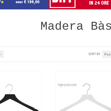
Madera Bà
SORT BY
Pos
QUICK VIEW