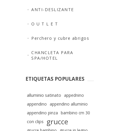
ANTI-DESLIZANTE
O U T L E T
Perchero y cubre abrigos
CHANCLETA PARA
SPA/HOTEL
ETIQUETAS POPULARES
alluminio satinato
appednino
appendino
appendino alluminio
appendino pinza
bambino cm 30
grucce
con clips
grucce bambino
grucce in legno