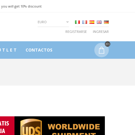
 you will get 10% discount
EURO
REGISTRARSE
INGRESAR
(0)
 T L E T
CONTACTOS