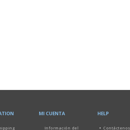
ATION
MI CUENTA
HELP
hipping
Información del
Contácteno