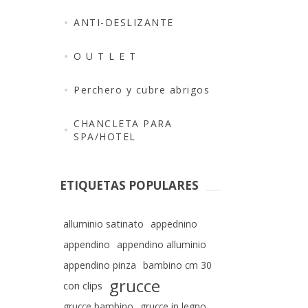
ANTI-DESLIZANTE
O U T L E T
Perchero y cubre abrigos
CHANCLETA PARA
SPA/HOTEL
ETIQUETAS POPULARES
alluminio satinato
appednino
appendino
appendino alluminio
appendino pinza
bambino cm 30
grucce
con clips
grucce bambino
grucce in legno