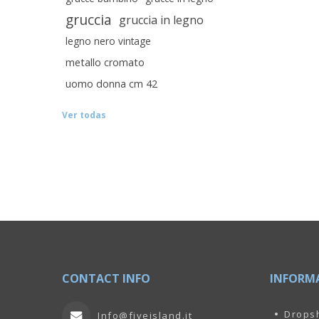
gruccia
gruccia in legno
legno nero vintage
metallo cromato
uomo donna cm 42
Ver todas
CONTACT INFO
INFORM
Drops
Info@fiveisland.it