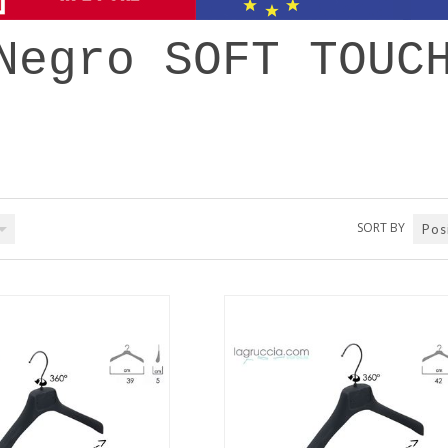
Negro SOFT TOUC
SORT BY
Pos
QUICK VIEW