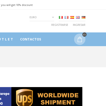
 you will get 10% discount
EURO
REGISTRARSE
INGRESAR
(0)
 T L E T
CONTACTOS