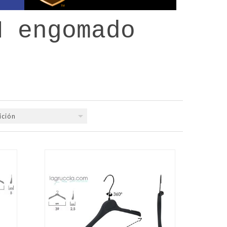
H engomado
ición
QUICK VIEW