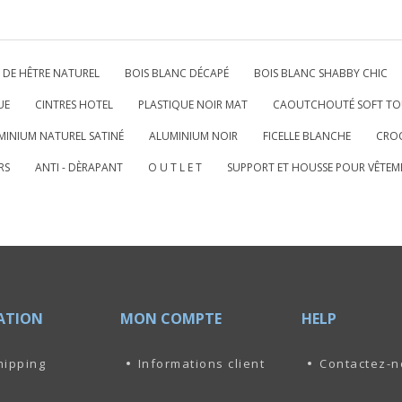
 DE HÊTRE NATUREL
BOIS BLANC DÉCAPÉ
BOIS BLANC SHABBY CHIC
UE
CINTRES HOTEL
PLASTIQUE NOIR MAT
CAOUTCHOUTÉ SOFT TO
MINIUM NATUREL SATINÉ
ALUMINIUM NOIR
FICELLE BLANCHE
CROC
RS
ANTI - DÈRAPANT
O U T L E T
SUPPORT ET HOUSSE POUR VÊTEM
ATION
MON COMPTE
HELP
hipping
Informations client
Contactez-