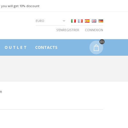
 you will get 10% discount
EURO
S'ENREGISTRER
CONNEXION
(0)
O U T L E T
CONTACTS
on