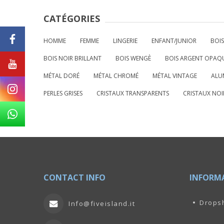
CATÉGORIES
HOMME
FEMME
LINGERIE
ENFANT/JUNIOR
BOIS
BOIS NOIR BRILLANT
BOIS WENGÈ
BOIS ARGENT OPAQ
MÉTAL DORÉ
MÉTAL CHROMÉ
MÉTAL VINTAGE
ALU
PERLES GRISES
CRISTAUX TRANSPARENTS
CRISTAUX NOI
CONTACT INFO
INFORM
Drops
Info@fiveisland.it