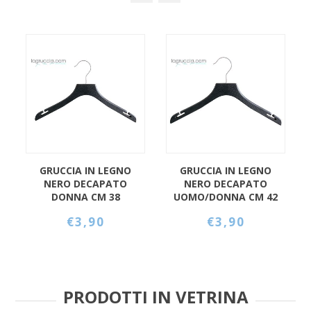
EGNO
GRUCCIA IN LEGNO
GRUCCIA IN LEGNO
ATO
NERO DECAPATO
NERO DECAPATO
38
UOMO/DONNA CM 42
DONNA CM 38
8VBK
ART.99054/42VBK
ART.99058/38VBK
€3,90
€5,90
PRODOTTI IN VETRINA