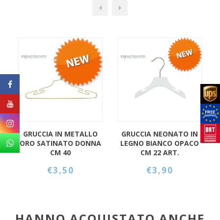
TALLO
GRUCCIA NEONATO IN
GRUCCIA CON CLIPS
 DONNA
LEGNO BIANCO OPACO
BABY IN LEGNO BIANC
CM 22 ART.
OPACO CM 28 ART.
OLD-4
99054/22WH-4
99005/28WH-4
€3,90
€4,90
HANNO ACQUISTATO ANCHE