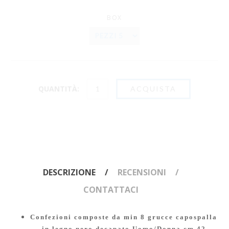
BOX
QUANTITÀ:
DESCRIZIONE
RECENSIONI
CONTATTACI
Confezioni composte da min 8 grucce capospalla
in legno nero decapato Uomo/Donna cm 42