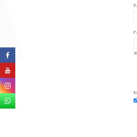
R
P
N
R