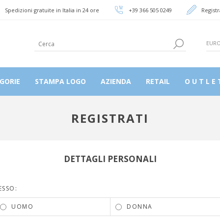
Spedizioni gratuite in Italia in 24 ore
+39 366 505 0249
Registr
EUR
GORIE
STAMPA LOGO
AZIENDA
RETAIL
O U T L E 
REGISTRATI
DETTAGLI PERSONALI
ESSO:
UOMO
DONNA