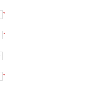
*
*
*