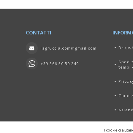
CONTATTI
INFORM
Drops
lagruccia.com@gmail.com
Spediz
+39 366 50 50 249
tempi 
Privac
Condiz
Azien
I cookie ci aiutan