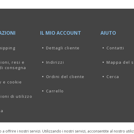
AZIONI
IL MIO ACCOUNT
AIUTO
hipping
Dettagli cliente
Contatti
ioni, resi e
Indirizzi
Mappa del s
di consegna
Ordini del cliente
Cerca
y e cookie
Carrello
ioni di utilizzo
da
o a offrire i nostri servizi. Utilizzando i nostri servizi, acconsentite al nostro util